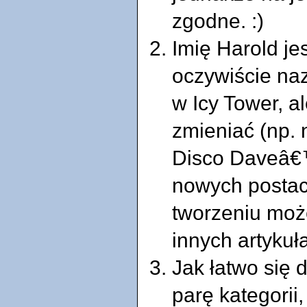
zgodne. :)
Imię Harold je
oczywiście na
w Icy Tower, a
zmieniać (np.
Disco Daveâ€
nowych postaci
tworzeniu moż
innych artykuł
Jak łatwo się d
parę kategorii,