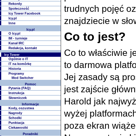
Rekordy
trudnych pojęć o
Społeczność
Icy Tower Facebook
znajdziecie w sło
Icy.pl
Inne
Icy.pl
Co to jest?
O Icy.pl
IM - turnieje
Kanał IRC
Redakcja, kontakt
Co to właściwie j
Icy Tower
Ogólnie o IT
to darmowa platf
IT na komórkę
Historia
Programy
Jej zasady są pr
Mod Switcher
Pomoc
jest zajście głó
Pytania (FAQ)
Instrukcja
Słowniczek
Harold jak najwy
Informacje
Kody, oszustwa
wyżej platformac
Nagrody
Schodki
poza ekran wiąże
Punktacja
Ciekawostki
Poradniki