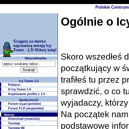
string(118) "Smarty error: [in template:24 line 299]: syntax error: unrecognized tag 
Polskie Centrum 
Ogólnie o Ic
Ściągnij za darmo
najnowszą wersję Icy
Tower - 1.5! Kliknij tutaj!
Skoro wszedłeś do
Wyszukiwarka
początkujący w św
trafiłeś tu przez 
Icy Tower 1.5
Pobierz!
sprawdzić, o co t
O Icy Tower 1.5
Kopiowanie profilu z 1.4
wyjadaczy, którzy
Społeczność
Forum icy.pl (polskie)
Forum FLD (angielskie)
Na początek nam
Newsy
Download (nowości)
podstawowe infor
Turnieje
Turnieje IM