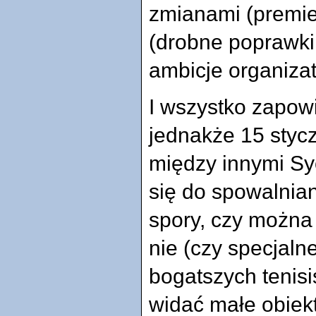
zmianami (premier
(drobne poprawki,
ambicje organiza
I wszystko zapowi
jednakże 15 styc
między innymi Syo,
się do spowalnian
spory, czy można
nie (czy specjal
bogatszych tenisis
widać małe obiekt