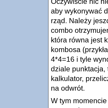
Oczywiście nic ni
aby wykonywać dł
rząd. Należy jes
combo otrzymuje
która równa jest 
kombosa (przykła
4*4=16 i tyle wyn
dziale punktacja,
kalkulator, przel
na odwrót.
W tym momencie 