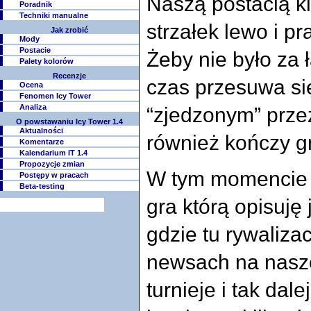
Naszą postacią k
Poradnik
Techniki manualne
strzałek lewo i pr
Jak zrobić
Mody
Postacie
Żeby nie było za 
Palety kolorów
Recenzje
czas przesuwa si
Ocena
Fenomen Icy Tower
Analiza
zjedzonym
prze
O powstawaniu Icy Tower 1.4
Aktualności
również kończy g
Komentarze
Kalendarium IT 1.4
Propozycje zmian
W tym momencie 
Postępy w pracach
Beta-testing
gra którą opisuję
gdzie tu rywalizac
newsach na naszej
turnieje i tak da