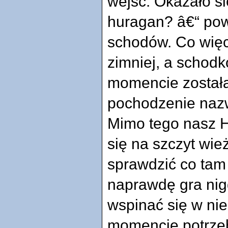
wejść. Okazało się
huragan? â€“ po
schodów. Co więce
zimniej, a schodk
momencie została
pochodzenie naz
Mimo tego nasz H
się na szczyt wie
sprawdzić co tam 
naprawdę gra nig
wspinać się w ni
momencie potrzeb