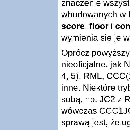
znaczenie wszystk
wbudowanych w Ic
score
,
floor
i
co
wymienia się je w 
Oprócz powyższych
nieoficjalne, ja
4, 5), RML, CCC(1,
inne. Niektóre tr
sobą, np. JC2 z 
wówczas CCC1JC
sprawą jest, że u