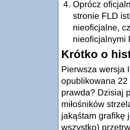
Oprócz oficjaln
stronie FLD istn
nieoficjalne, c
nieoficjalnymi
Krótko o hist
Pierwsza wersja I
opublikowana 22 
prawda? Dzisiaj p
miłośników strzel
jakąśtam grafikę
wszystko) przetr