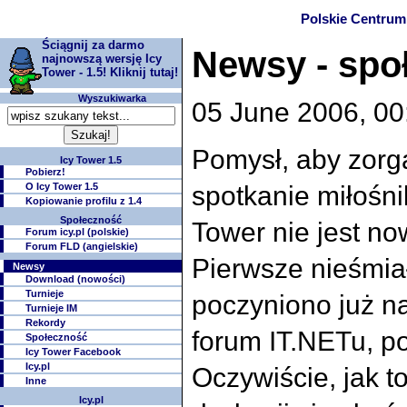
Polskie Centrum 
Ściągnij za darmo
Newsy - spo
najnowszą wersję Icy
Tower - 1.5! Kliknij tutaj!
Wyszukiwarka
05 June 2006, 00:
Pomysł, aby zor
Icy Tower 1.5
Pobierz!
O Icy Tower 1.5
spotkanie miłośni
Kopiowanie profilu z 1.4
Społeczność
Tower nie jest no
Forum icy.pl (polskie)
Forum FLD (angielskie)
Pierwsze nieśmia
Newsy
Download (nowości)
Turnieje
poczyniono już n
Turnieje IM
Rekordy
forum IT.NETu, p
Społeczność
Icy Tower Facebook
Icy.pl
Oczywiście, jak t
Inne
Icy.pl