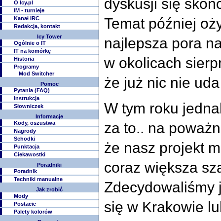
dyskusji się skoń
O Icy.pl
IM - turnieje
Kanał IRC
Temat później oży
Redakcja, kontakt
Icy Tower
najlepsza pora na
Ogólnie o IT
IT na komórkę
w okolicach sierp
Historia
Programy
Mod Switcher
że już nic nie ud
Pomoc
Pytania (FAQ)
Instrukcja
W tym roku jedna
Słowniczek
Informacje
Kody, oszustwa
za to.. na poważn
Nagrody
Schodki
że nasz projekt ma
Punktacja
Ciekawostki
coraz większa sza
Poradniki
Poradnik
Techniki manualne
Zdecydowaliśmy j
Jak zrobić
Mody
się w Krakowie l
Postacie
Palety kolorów