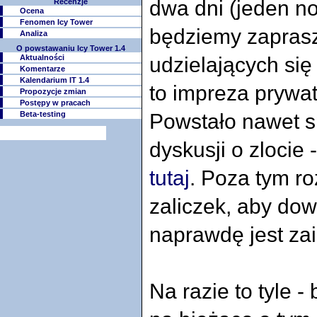
dwa dni (jeden no
Recenzje
Ocena
Fenomen Icy Tower
będziemy zapras
Analiza
O powstawaniu Icy Tower 1.4
Aktualności
udzielających się
Komentarze
Kalendarium IT 1.4
to impreza prywat
Propozycje zmian
Postępy w pracach
Beta-testing
Powstało nawet s
dyskusji o zlocie
tutaj
. Poza tym r
zaliczek, aby dowi
naprawdę jest za
Na razie to tyle